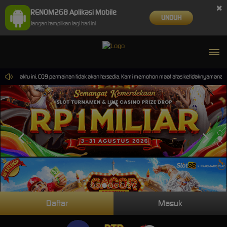
×
RENOM268 Aplikasi Mobile
UNDUH
Jangan tampilkan lagi hari ini
ama waktu ini, CQ9 permainan tidak akan tersedia. Kami memohon maaf atas ketidaknyamanan y
Daftar
Masuk