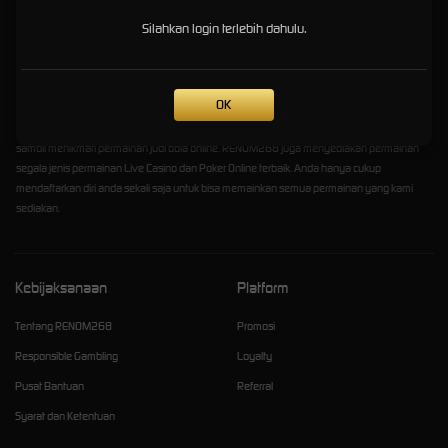
RENOM268 adalah situs taruhan terbesar dan terpercaya di Indonesia. Dimana kami
Silahkan login terlebih dahulu.
adalah salah satu bandar judi bola online, casino online dan poker online terbaik yang
mencakup seluruh bidang permainan game online. RENOM268 kini hadir sebagai salah
satu bandar bola indonesia yang didukung oleh customer service profesional online 24 jam
dan anda bisa menghubungi kami via livechat , SMS maupun telepon , Dan pastinya kami
OK
akan memberikan kemudahan kepada anda sehingga anda bisa menikmati permainan ini
jauh lebih nyaman. Dan anda juga bisa nonton bola online sekarang juga di website kami,
sambil menikmati permainan judi bola online. RENOM268 juga menyediakan permainan
segala jenis permainan Live Casino dan Poker Online terbaik. Anda hanya cukup
mendaftarkan diri anda sekali saja untuk bisa memainkan semua permainan yang kami
sediakan.
Kebijaksanaan
Platform
Tentang RENOM268
Promosi
Responsible Gambling
Loyalty
Pusat Bantuan
Referral
Syarat dan Ketentuan