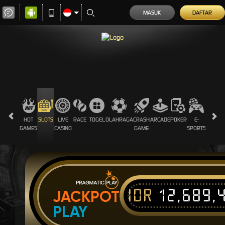
MASUK
DAFTAR
HOT
SLOTS
LIVE
RACE
TOGEL
OLAHRAGA
CRASH
ARCADE
POKER
E-
SABUN
GAMES
CASINO
GAME
SPORTS
AYAM
IDR
12,689,
JACKPOT
PLAY