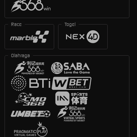
Race
Togel
Olahraga