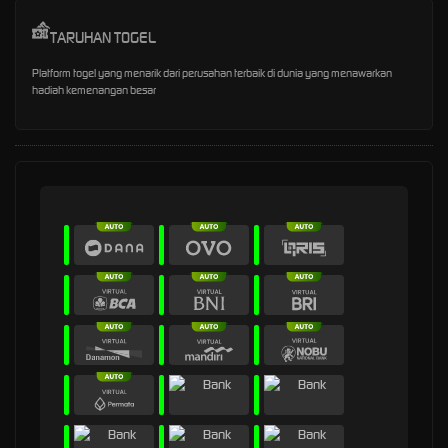
TARUHAN TOGEL
Platform togel yang menarik dari perusahan terbaik di dunia yang menawarkan
hadiah kemenangan besar