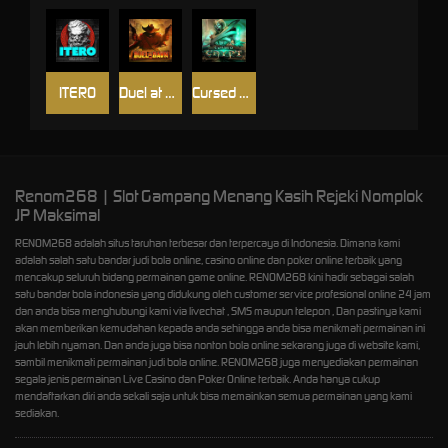
ITERO
Duel at Dawn
Cursed Crypt
Renom268 | Slot Gampang Menang Kasih Rejeki Nomplok
JP Maksimal
RENOM268 adalah situs taruhan terbesar dan terpercaya di Indonesia. Dimana kami
adalah salah satu bandar judi bola online, casino online dan poker online terbaik yang
mencakup seluruh bidang permainan game online. RENOM268 kini hadir sebagai salah
satu bandar bola indonesia yang didukung oleh customer service profesional online 24 jam
dan anda bisa menghubungi kami via livechat , SMS maupun telepon , Dan pastinya kami
akan memberikan kemudahan kepada anda sehingga anda bisa menikmati permainan ini
jauh lebih nyaman. Dan anda juga bisa nonton bola online sekarang juga di website kami,
sambil menikmati permainan judi bola online. RENOM268 juga menyediakan permainan
segala jenis permainan Live Casino dan Poker Online terbaik. Anda hanya cukup
mendaftarkan diri anda sekali saja untuk bisa memainkan semua permainan yang kami
sediakan.