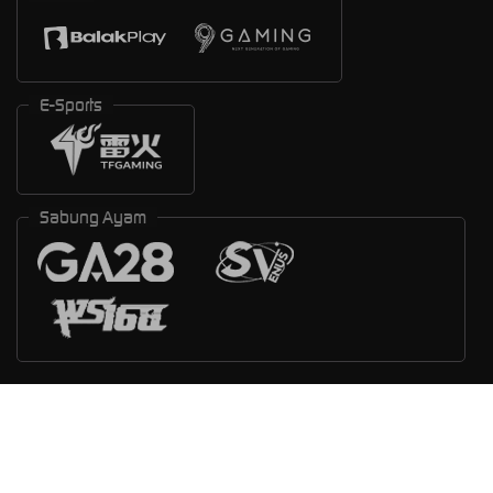
E-Sports
Sabung Ayam