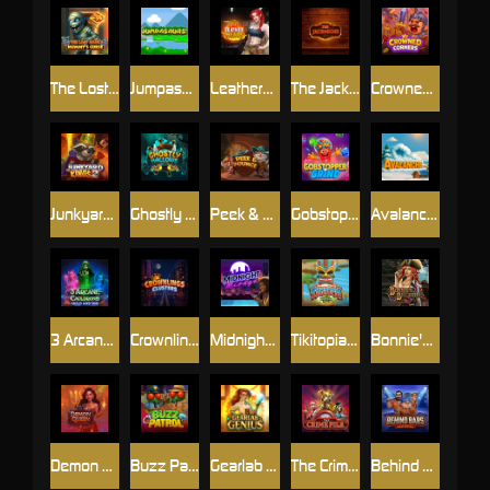
The Lost Book of Mummy’s Curse
Jumpasaurs
Leatherheads
The Jack & Rose
Crowned Corners
Junkyard Kings 2
Ghostly Hallows
Peek & Pounce
Gobstopper Grind
Avalanche
3 Arcane Cauldrons
Crownlings Clusters
Midnight Mirage
Tikitopia BoosterBelt
Bonnie's Buccaneers
Demon Queen
Buzz Patrol
Gearlab Genius
The Crime File
Behind Bars: Masterplan