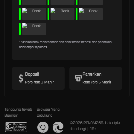
* Selama bank maintenance dan bank offline deposit dan penarikan
tidak dapat diproses
Deposit
Penarikan
Rata-rata 3 Menit
Rata-rata 5 Menit
Tanggung Jawab
Browser Yang
Bermain
Didukung
©2026 RENOM268. Hak cipta
dilindungi | 18+