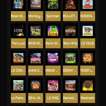
Beam Boys
Monkey Frenzy 2: Boss is Here!
Spinman
BULLETS AND BOUNTY
SMOKING DRAGON
The Luxe
BASH BROS
Ronin Stackways
Born Wild
LE ZEUS
LE COWBOY
JAWS OF JUSTICE
MIAMI MAYHEM
DONNY AND DANNY
TIGER LEGENDS
Le Fisherman
DEAL WITH DEATH
LE KING
Darkside Prairie: Magical Beast
Raidmark