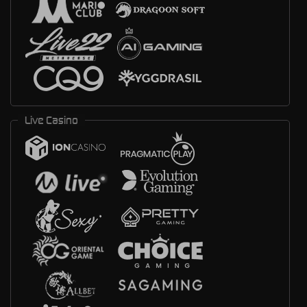
Live Casino