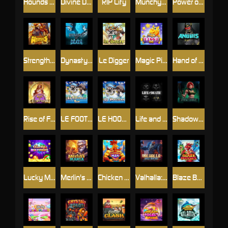
Hounds Of Hell
Divine Drop
RIP City
Munchy Milo
Power of 10
Strength Of Hercules
Dynasty of Death
Le Digger
Magic Piggy OG
Hand of Anubis
Rise of Fortuna
LE FOOTBALL FAN
LE HOOLIGAN
Life and Death
Shadow Treasure
Lucky Multifruit
Merlin's Mania
Chicken Man
Valhalla: Wild Winter
Blaze Buddies