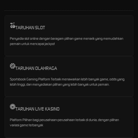
TARUHAN SLOT
Penyedia slot online dengan beragam pilihan game menarik yang memudahkan
pemain untuk mencapai jackpot
TARUHAN OLAHRAGA
Sportsbook Gaming Platform Terbaik menawarkan lebih banyak game, odds yang
lebih tinggi, dan menyediakan pilihan yang lebih banyak untuk pemain.
TARUHAN LIVE KASINO
Platform Pilihan bagi perusahaan-perusahaan terbaik di dunia, dengan pilihan
variasi game terbanyak