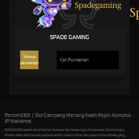
SPADE GAMING
Semua
permainan
Renom268 | Slot Gampang Menang Kasih Rejeki Nomplok
JP Maksimal
RENOM268 adalah situs taruhan terbesar dan terpercaya di Indonesia. Dimana kami
adalah salah satu bandar judi bola online, casino online dan poker online terbaik yang