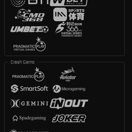
Crash Game