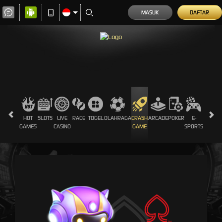
MASUK
DAFTAR
HOT
SLOTS
LIVE
RACE
TOGEL
OLAHRAGA
CRASH
ARCADE
POKER
E-
SABUN
GAMES
CASINO
GAME
SPORTS
AYAM