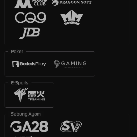
Poker
E-Sports
Sabung Ayam