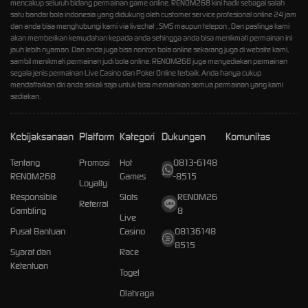
mencakup seluruh bidang permainan game online. RENOM268 kini hadir sebagai salah
satu bandar bola indonesia yang didukung oleh customer service profesional online 24 jam
dan anda bisa menghubungi kami via livechat , SMS maupun telepon , Dan pastinya kami
akan memberikan kemudahan kepada anda sehingga anda bisa menikmati permainan ini
jauh lebih nyaman. Dan anda juga bisa nonton bola online sekarang juga di website kami,
sambil menikmati permainan judi bola online. RENOM268 juga menyediakan permainan
segala jenis permainan Live Casino dan Poker Online terbaik. Anda hanya cukup
mendaftarkan diri anda sekali saja untuk bisa memainkan semua permainan yang kami
sediakan.
Kebijaksanaan
Platform
Kategori
Dukungan
Komunitas
Tentang
Promosi
Hot
0813-6148
RENOM268
Games
-8515
Loyalty
Responsible
Slots
RENOM26
Referral
Gambling
8
Live
Pusat Bantuan
Casino
08136148
8515
Syarat dan
Race
Ketentuan
Togel
Olahraga