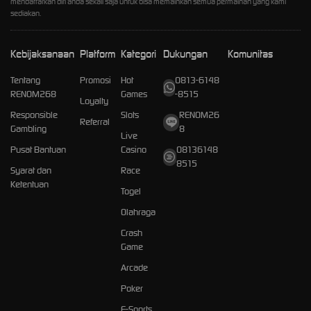
mendaftarkan diri anda sekali saja untuk bisa memainkan semua permainan yang kami
sediakan.
Kebijaksanaan
Platform
Kategori
Dukungan
Komunitas
Tentang
Promosi
Hot
0813-6148
RENOM268
Games
-8515
Loyalty
Responsible
Slots
RENOM26
Referral
Gambling
8
Live
Pusat Bantuan
Casino
08136148
8515
Syarat dan
Race
Ketentuan
Togel
Olahraga
Crash
Game
Arcade
Poker
E-Sports