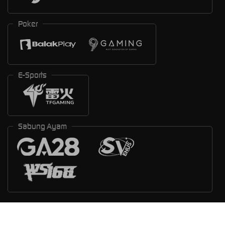
Poker
E-Sports
Sabung Ayam