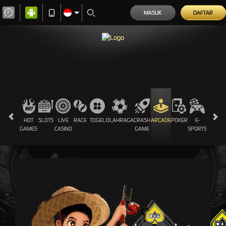
MASUK
DAFTAR
HOT
SLOTS
LIVE
RACE
TOGEL
OLAHRAGA
CRASH
ARCADE
POKER
E-
SABUN
GAMES
CASINO
GAME
SPORTS
AYAM