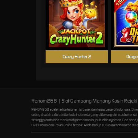
Crazy Hunter 2
Drago
Renom268 | Slot Gampang Menang Kasih Rejeki
RENOM268 adalah situs taruhan terbesar dan terpercaya di Indonesia. Dima
sebagai salah satu bandar bola indonesia yang didukung oleh customer se
sehingga anda bisa menikmati permainan ini jauh lebih nyaman. Dan anda j
Live Casino dan Poker Online terbaik. Anda hanya cukup mendaftarkan dir