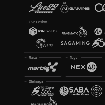
Live Casino
Race
Togel
Olahraga