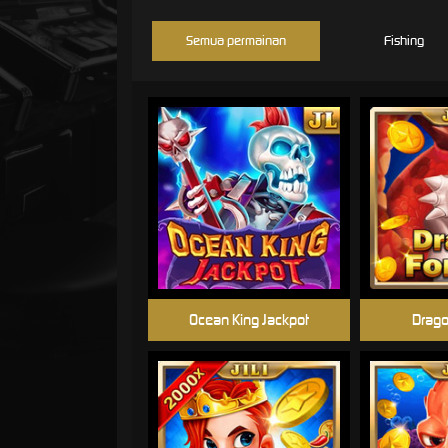
Semua permainan
Fishing
Ocean King Jackpot
Drago