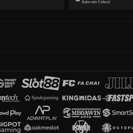
Rata-rata 5 Menit