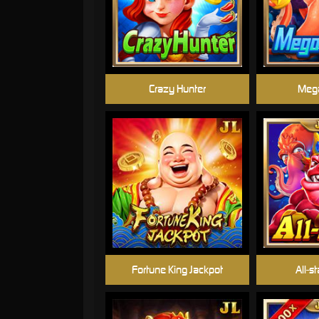
Crazy Hunter
Mega
Fortune King Jackpot
All-s