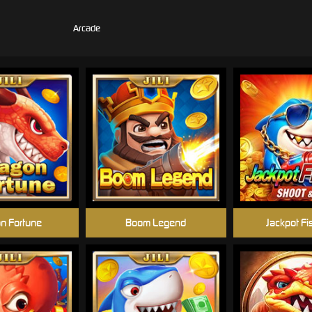
Arcade
n Fortune
Boom Legend
Jackpot Fi