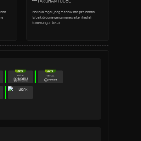
TARUHAN TOGEL
haan
Platform togel yang menarik dari perusahan
ame
terbaik di dunia yang menawarkan hadiah
kemenangan besar